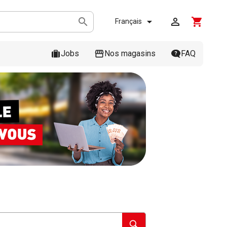



shopping_cart
Français
Jobs
Nos magasins
FAQ