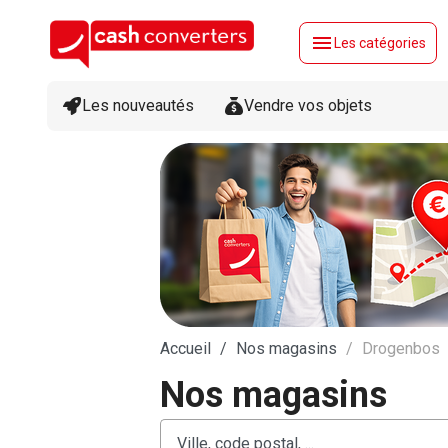
menu
Les catégories
Les nouveautés
Vendre vos objets
Accueil
Nos magasins
Drogenbos
Nos magasins
Rechercher
Veuillez
{{count}}
un
renseigner
résultat(s)