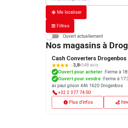
établissement
une
trouvé(s)
adresse
Me localiser
Filtres
Ouvert actuellement
Nos magasins à Dro
Cash Converters Drogenbos
3,8
548 avis
Ouvert pour acheter :
Ferme à 18
Ouvert pour vendre :
Ferme à 17:
av paul gilson 446 1620 Drogenbos
+32 2 377 74 00
Plus d'infos
Iti