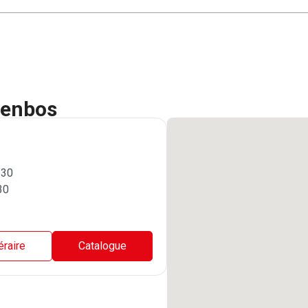
genbos
:30
30
néraire
Catalogue