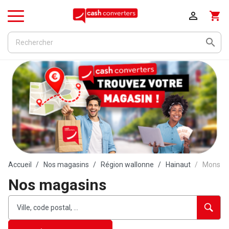

shopping_cart
Menu

Accueil
Nos magasins
Région wallonne
Hainaut
Mons
Nos magasins
Rechercher
Veuillez
{{count}}
un
renseigner
résultat(s)
établissement
une
trouvé(s)
adresse