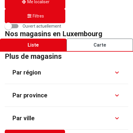
Me localiser
Filtres
Ouvert actuellement
Nos magasins en Luxembourg
Liste
Carte
Plus de magasins
Par région
Par province
Par ville