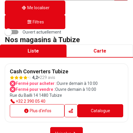
adresse
Me localiser
Filtres
Ouvert actuellement
Nos magasins à Tubize
Liste
Carte
Cash Converters Tubize
4,2
229 avis
Fermé pour acheter :
Ouvre demain à 10:00
Fermé pour vendre :
Ouvre demain à 10:00
Rue du Bailli 14 1480 Tubize
+32 2 390 05 40
Plus d'infos
Catalogue