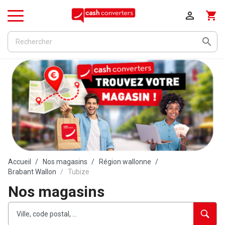

shopping_cart
Menu

Accueil
Nos magasins
Région wallonne
Brabant Wallon
Tubize
Nos magasins
Rechercher
Veuillez
{{count}}
un
renseigner
résultat(s)
établissement
une
trouvé(s)