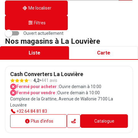
adresse
Me localiser
Filtres
Ouvert actuellement
Nos magasins à La Louvière
Liste
Carte
Cash Converters La Louvière
4,2
441 avis
Fermé pour acheter :
Ouvre demain à 10:00
Fermé pour vendre :
Ouvre demain à 10:00
Complexe de la Grattine, Avenue de Wallonie 7100 La
Louvière
+32 64 84 81 83
Plus d'infos
Catalogue