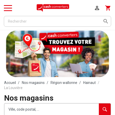

shopping_cart
Menu

Accueil
Nos magasins
Région wallonne
Hainaut
La Louvière
Nos magasins
Rechercher
Veuillez
{{count}}
un
renseigner
résultat(s)
établissement
une
trouvé(s)