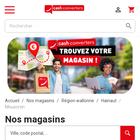

shopping_cart
Menu

Accueil
Nos magasins
Région wallonne
Hainaut
Mouscron
Nos magasins
Rechercher
Veuillez
{{count}}
un
renseigner
résultat(s)
établissement
une
trouvé(s)