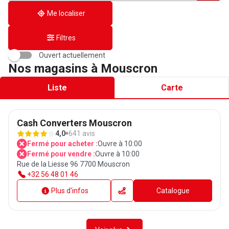
adresse
Me localiser
Filtres
Ouvert actuellement
Nos magasins à Mouscron
Liste
Carte
Cash Converters Mouscron
4,0
641 avis
Fermé pour acheter :
Ouvre à 10:00
Fermé pour vendre :
Ouvre à 10:00
Rue de la Liesse 96 7700 Mouscron
+32 56 48 01 46
Plus d'infos
Catalogue