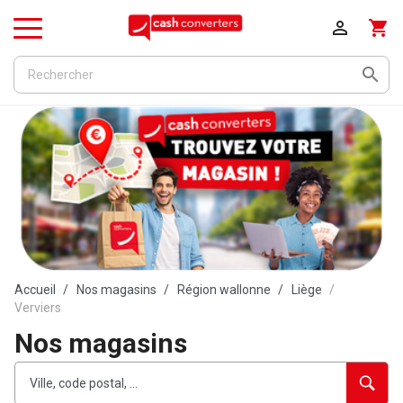

shopping_cart
Menu

Accueil
Nos magasins
Région wallonne
Liège
Verviers
Nos magasins
Rechercher
Veuillez
{{count}}
un
renseigner
résultat(s)
établissement
une
trouvé(s)