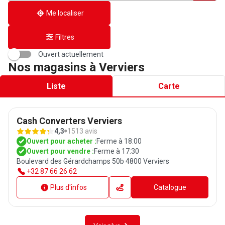
adresse
Me localiser
Filtres
Ouvert actuellement
Nos magasins à Verviers
Liste
Carte
Cash Converters Verviers
4,3
1513 avis
Ouvert pour acheter :
Ferme à 18:00
Ouvert pour vendre :
Ferme à 17:30
Boulevard des Gérardchamps 50b 4800 Verviers
+32 87 66 26 62
Plus d'infos
Catalogue