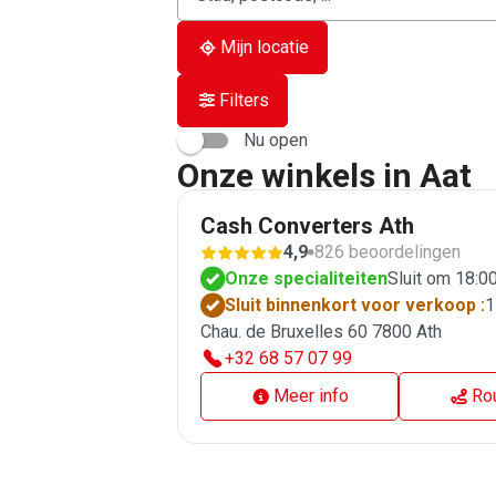
Mijn locatie
Filters
Nu open
Onze winkels in Aat
Cash Converters Ath
4,9
826 beoordelingen
Onze specialiteiten
Sluit om 18:0
Sluit binnenkort voor verkoop :
1
Chau. de Bruxelles 60 7800 Ath
+32 68 57 07 99
Meer info
Ro