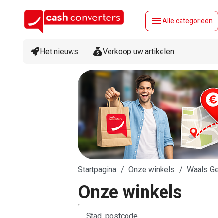
menu
Alle categorieën
Het nieuws
Verkoop uw artikelen
Startpagina
Onze winkels
Waals G
Onze winkels
accessibility.searchform.label.searchform
accessibility.searchform.label.searchinput
accessibility.searchform.autocomplete_status