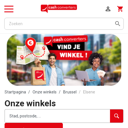

shopping_cart
Menu

Startpagina
Onze winkels
Brussel
Elsene
Onze winkels
accessibility.searchform.label.searchform
accessibility.searchform.label.searchinput
accessibility.searchform.autocomplete_status