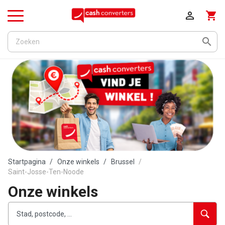

shopping_cart
Menu

Startpagina
Onze winkels
Brussel
Saint-Josse-Ten-Noode
Onze winkels
accessibility.searchform.label.searchform
accessibility.searchform.label.searchinput
accessibility.searchform.autocomplete_status