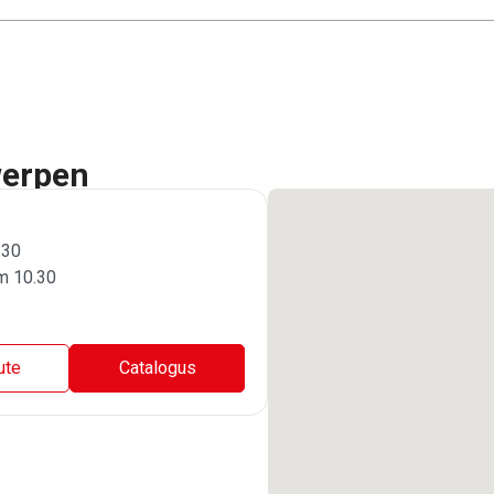
werpen
.30
m 10.30
ute
Catalogus