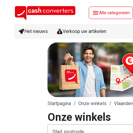
menu
Alle categorieën
Het nieuws
Verkoop uw artikelen
Startpagina
Onze winkels
Vlaander
Onze winkels
accessibility.searchform.label.searchform
accessibility.searchform.label.searchinput
accessibility.searchform.autocomplete_status