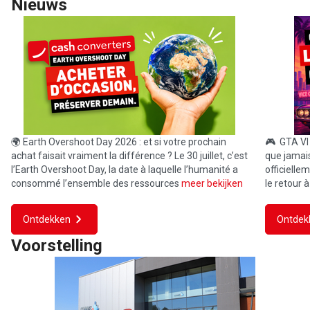
Nieuws
🌍 Earth Overshoot Day 2026 : et si votre prochain
🎮 GTA VI f
achat faisait vraiment la différence ? Le 30 juillet, c’est
que jamai
l’Earth Overshoot Day, la date à laquelle l’humanité a
officielle
consommé l’ensemble des ressources
meer bekijken
le retour à
Ontdekken
Ontdek
Voorstelling