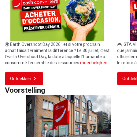
🌍 Earth Overshoot Day 2026 : et si votre prochain
🎮 GTA VI f
achat faisait vraiment la différence ? Le 30 juillet, c’est
que jamai
l’Earth Overshoot Day, la date à laquelle l’humanité a
officielle
consommé l’ensemble des ressources
meer bekijken
le retour à
Ontdekken
Ontdek
Voorstelling