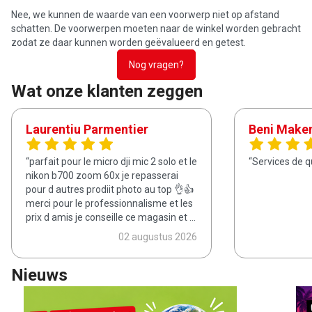
Nee, we kunnen de waarde van een voorwerp niet op afstand
schatten. De voorwerpen moeten naar de winkel worden gebracht
zodat ze daar kunnen worden geëvalueerd en getest.
Nog vragen?
Wat onze klanten zeggen
Laurentiu Parmentier
Beni Mak
parfait pour le micro dji mic 2 solo et le
Services de q
nikon b700 zoom 60x je repasserai
pour d autres prodiit photo au top 👌👍
merci pour le professionnalisme et les
prix d amis je conseille ce magasin et le
reseau cash converters
02 augustus 2026
Nieuws