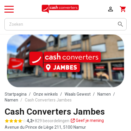

shopping_cart
Menu

Startpagina
Onze winkels
Waals Gewest
Namen
Namen
Cash Converters Jambes
Cash Converters Jambes
Geef je mening
4,2
829 beoordelingen
Avenue du Prince de Liège 211,
5100 Namur