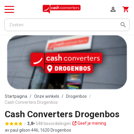

shopping_cart
Menu

Startpagina
Onze winkels
Drogenbos
Cash Converters Drogenbos
Cash Converters Drogenbos
Geef je mening
3,8
548 beoordelingen
av paul gilson 446,
1620 Drogenbos