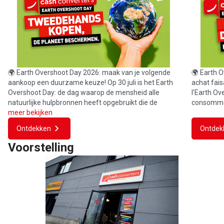
🌍 Earth Overshoot Day 2026: maak van je volgende
🌍 Earth O
aankoop een duurzame keuze! Op 30 juli is het Earth
achat faisa
Overshoot Day: de dag waarop de mensheid alle
l’Earth Ov
natuurlijke hulpbronnen heeft opgebruikt die de
consommé 
meer bekijken
Ontdekken
Ontdek
Voorstelling