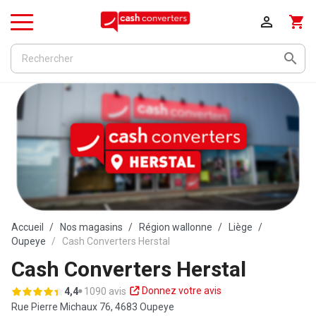

shopping_cart
Menu

Accueil
Nos magasins
Région wallonne
Liège
Oupeye
Cash Converters Herstal
Cash Converters Herstal
Donnez votre avis
4,4
1090 avis
Rue Pierre Michaux 76,
4683 Oupeye