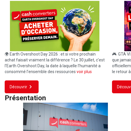
🌍 Earth Overshoot Day 2026 : et si votre prochain
🎮 GTA VI f
achat faisait vraiment la différence ? Le 30 juillet, c’est
que jamai
l’Earth Overshoot Day, la date à laquelle l’humanité a
officielle
consommé l’ensemble des ressources
voir plus
le retour à
Découvrir
Découvr
Présentation