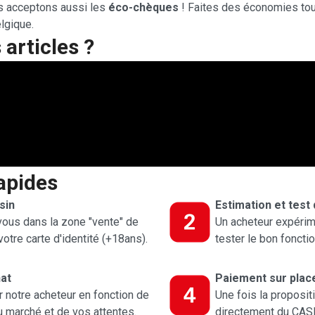
us acceptons aussi les
éco-chèques
! Faites des économies to
elgique.
articles ?
apides
sin
Estimation et test
ous dans la zone "vente" de
Un acheteur expérim
otre carte d'identité (+18ans).
tester le bon foncti
hat
Paiement sur place
ar notre acheteur en fonction de
Une fois la proposi
du marché et de vos attentes.
directement du CAS