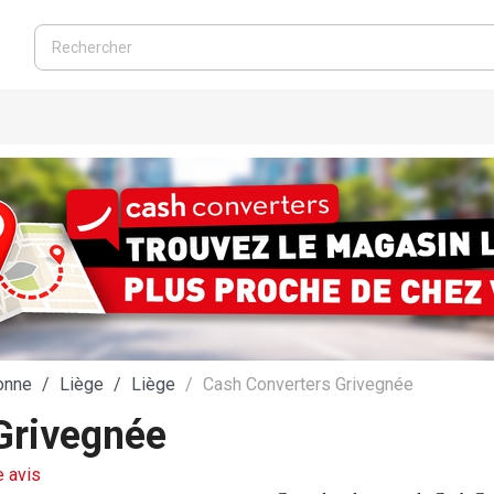
onne
Liège
Liège
Cash Converters Grivegnée
Grivegnée
 avis