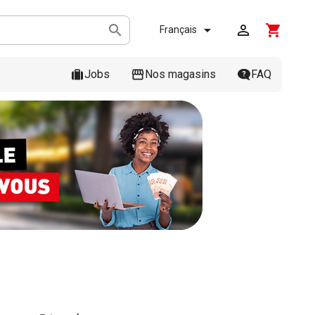



shopping_cart
Français
Jobs
Nos magasins
FAQ