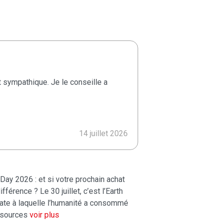
emilio perez
 sympathique. Je le conseille a
¡Esta tienda si
encantador y est
miles de product
siempre hay mu
14 juillet 2026
Day 2026 : et si votre prochain achat
ifférence ? Le 30 juillet, c’est l’Earth
date à laquelle l’humanité a consommé
ssources
voir plus