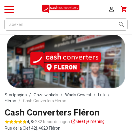

shopping_cart
Menu

Startpagina
Onze winkels
Waals Gewest
Luik
Fléron
Cash Converters Fléron
Cash Converters Fléron
Geef je mening
4,8
282 beoordelingen
Rue de la Clef 42j,
4620 Fléron