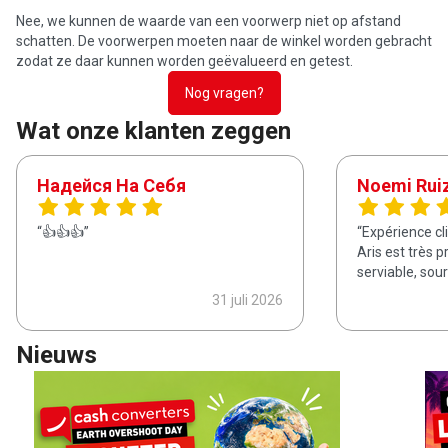
Nee, we kunnen de waarde van een voorwerp niet op afstand
schatten. De voorwerpen moeten naar de winkel worden gebracht
zodat ze daar kunnen worden geëvalueerd en getest.
Nog vragen?
Wat onze klanten zeggen
Надейся На Себя
Noemi Rui
👍👍👍
Expérience cl
Aris est très p
serviable, sour
31 juli 2026
Nieuws