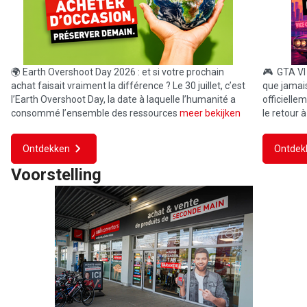
🌍 Earth Overshoot Day 2026 : et si votre prochain
🎮 GTA VI f
achat faisait vraiment la différence ? Le 30 juillet, c’est
que jamai
l’Earth Overshoot Day, la date à laquelle l’humanité a
officielle
consommé l’ensemble des ressources
meer bekijken
le retour à
Ontdekken
Ontdek
Voorstelling