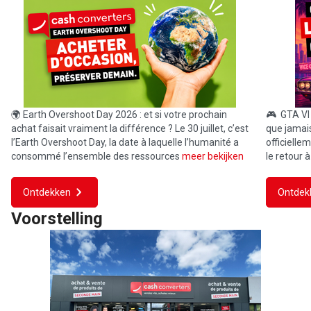
🌍 Earth Overshoot Day 2026 : et si votre prochain
🎮 GTA VI f
achat faisait vraiment la différence ? Le 30 juillet, c’est
que jamai
l’Earth Overshoot Day, la date à laquelle l’humanité a
officielle
consommé l’ensemble des ressources
meer bekijken
le retour à
Ontdekken
Ontdek
Voorstelling