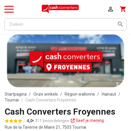

shopping_cart
Menu

Startpagina
Onze winkels
Région wallonne
Hainaut
Tournai
Cash Converters Froyennes
Cash Converters Froyennes
Geef je mening
4,0
311 beoordelingen
Rue de la Taverne de Maire 21,
7503 Tournai