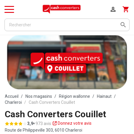

shopping_cart
Menu

Accueil
Nos magasins
Région wallonne
Hainaut
Charleroi
Cash Converters Couillet
Cash Converters Couillet
Donnez votre avis
3,9
973 avis
Route de Philippeville 303,
6010 Charleroi