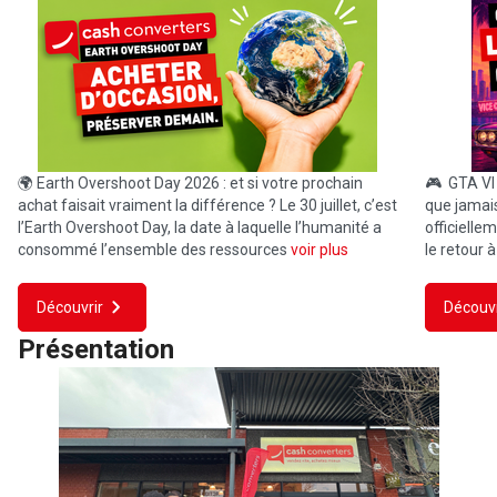
🌍 Earth Overshoot Day 2026 : et si votre prochain
🎮 GTA VI f
achat faisait vraiment la différence ? Le 30 juillet, c’est
que jamai
l’Earth Overshoot Day, la date à laquelle l’humanité a
officielle
consommé l’ensemble des ressources
voir plus
le retour à
Découvrir
Découvr
Présentation